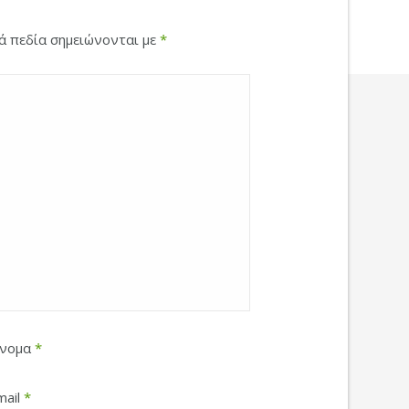
κά πεδία σημειώνονται με
*
νομα
*
mail
*