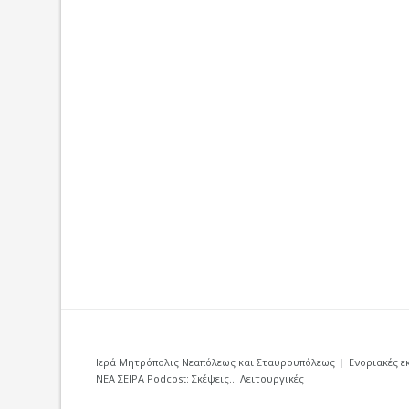
Ιερά Μητρόπολις Νεαπόλεως και Σταυρουπόλεως
Ενοριακές ε
ΝΕΑ ΣΕΙΡΑ Podcost: Σκέψεις… Λειτουργικές