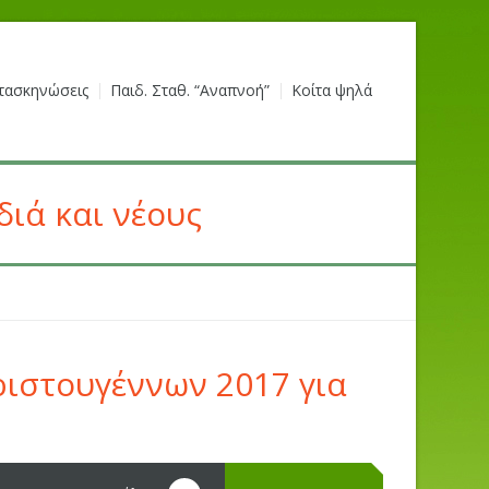
τασκηνώσεις
Παιδ. Σταθ. “Αναπνοή”
Κοίτα ψηλά
ιά και νέους
ιστουγέννων 2017 για