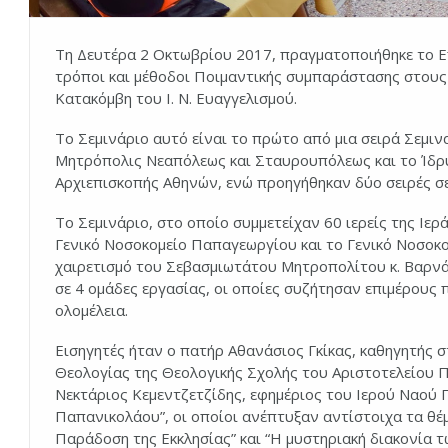
Τη Δευτέρα 2 Οκτωβρίου 2017, πραγματοποιήθηκε το Ε
τρόποι και μέθοδοι Ποιμαντικής συμπαράστασης στους 
Κατακόμβη του Ι. Ν. Ευαγγελισμού.
Το Σεμινάριο αυτό είναι το πρώτο από μια σειρά Σεμι
Μητρόπολις Νεαπόλεως και Σταυρουπόλεως και το Ίδρ
Αρχιεπισκοπής Αθηνών, ενώ προηγήθηκαν δύο σειρές σε
Το Σεμινάριο, στο οποίο συμμετείχαν 60 ιερείς της Ιε
Γενικό Νοσοκομείο Παπαγεωργίου και το Γενικό Νοσοκο
χαιρετισμό του Σεβασμιωτάτου Μητροπολίτου κ. Βαρνά
σε 4 ομάδες εργασίας, οι οποίες συζήτησαν επιμέρους 
ολομέλεια.
Εισηγητές ήταν ο πατήρ Αθανάσιος Γκίκας, καθηγητής σ
Θεολογίας της Θεολογικής Σχολής του Αριστοτελείου 
Νεκτάριος Κεμεντζετζίδης, εφημέριος του Ιερού Ναού 
Παπανικολάου”, οι οποίοι ανέπτυξαν αντίστοιχα τα θέ
Παράδοση της Εκκλησίας” και “Η μυστηριακή διακονία τ