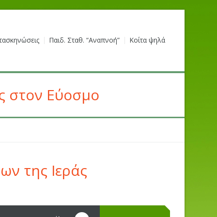
τασκηνώσεις
Παιδ. Σταθ. “Αναπνοή”
Κοίτα ψηλά
ς στον Εύοσμο
ων της Ιεράς