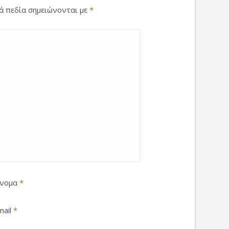
κά πεδία σημειώνονται με
*
νομα
*
mail
*