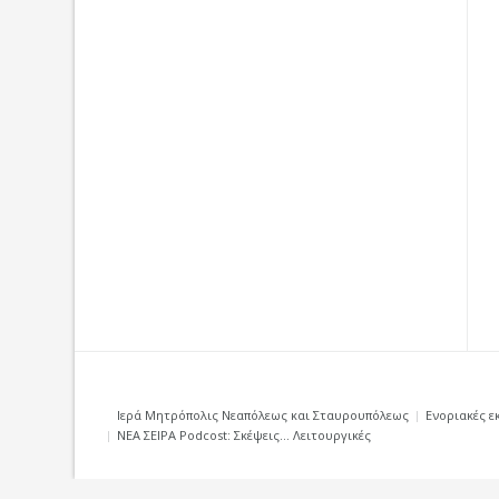
Ιερά Μητρόπολις Νεαπόλεως και Σταυρουπόλεως
Ενοριακές ε
ΝΕΑ ΣΕΙΡΑ Podcost: Σκέψεις… Λειτουργικές