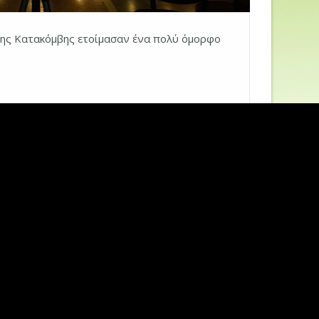
της Κατακόμβης ετοίμασαν ένα πολύ όμορφο