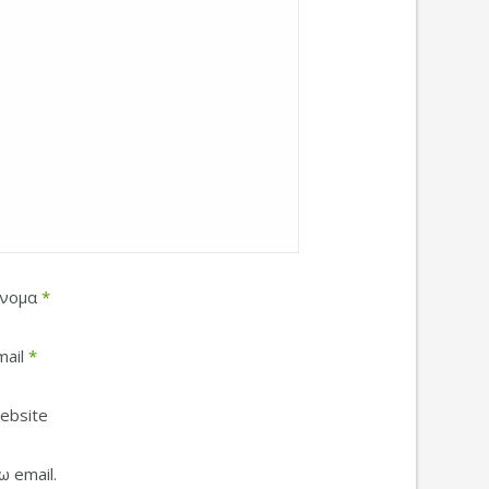
νομα
*
mail
*
ebsite
 email.