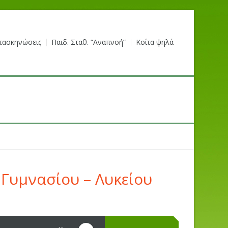
τασκηνώσεις
Παιδ. Σταθ. “Αναπνοή”
Κοίτα ψηλά
Γυμνασίου – Λυκείου