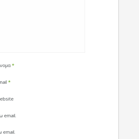
νομα
*
mail
*
ebsite
 email.
 email.