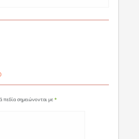
ο
κά πεδία σημειώνονται με
*