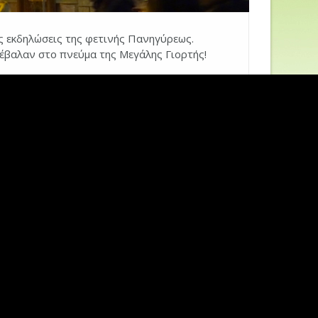
ς εκδηλώσεις της φετινής Πανηγύρεως.
έβαλαν στο πνεύμα της Μεγάλης Γιορτής!