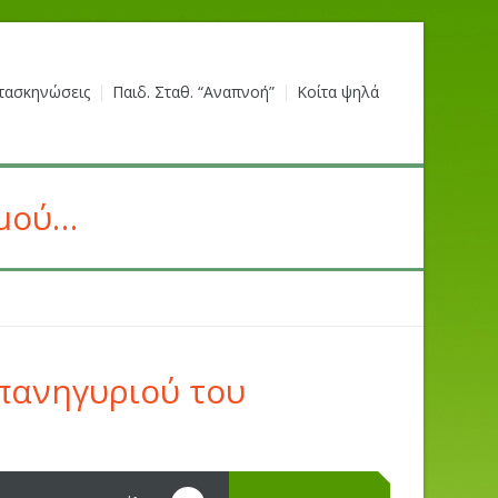
τασκηνώσεις
Παιδ. Σταθ. “Αναπνοή”
Κοίτα ψηλά
σμού…
 πανηγυριού του