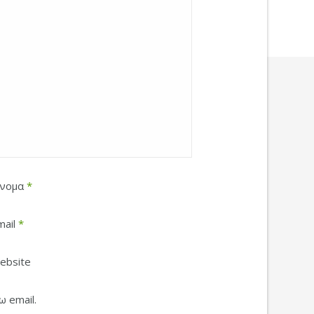
νομα
*
mail
*
ebsite
 email.