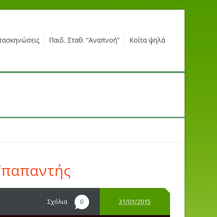
τασκηνώσεις
Παιδ. Σταθ. “Αναπνοή”
Κοίτα ψηλά
 Υπαπαντής
Σχόλια
31/01/2015
0