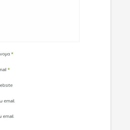
νομα
*
mail
*
ebsite
 email.
 email.