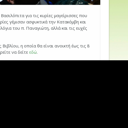
 Βασιλόπιτα για τις κυρίες μαγείρισσες που
ρίες γέμισαν ασφυκτικά την Κατακόμβη και
λόγια του π. Παναγιώτη, αλλά και τις ευχές
 Βιβλίου, η οποία θα είναι ανοικτή έως τις 8
είτε να δείτε
εδώ
.