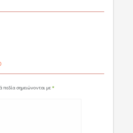
ο
κά πεδία σημειώνονται με
*