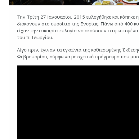
Την Τρίτη 27 Ιανουαρίου 2015 ευλογήθηκε και κόπηκε η
διακονούν στο συσσίτιο της Ενορίας. Πάνω από 400 κυ
είχαν την ευκαιρία-ευλογία να ακούσουν τα φωτισμένα 
του π. Γεωργίου.
Λίγο πριν, έγιναν τα εγκαίνια της καθιερωμένης Έκθεσης
Φεβρουαρίου, σύμφωνα με σχετικό πρόγραμμα που μπορ