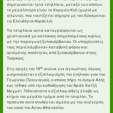
σημειώνονται τρία τσιφλίκια, μεταξύ των οποίων
το μεγαλύτερο είναι το Χαρμάν-Κιοΐ (χωριό με
αλώνια), που ταυτίζεται σήμερα με τον Εύοσμο και
τα Ελευθέρια-Κορδελιό.
Τα τσιφλίκια αυτά καταγράφονται ως
χριστιανικά με κατοίκους ασχολούμενους κυρίως
με την παραγωγή ξυλοκάρβουνου. Οι υποχρεώσεις
τους περιελάμβαναν καταβολή φόρου και
ορισμένης ποσότητας από ξυλοκάρβουνα στους
Τούρκους.
ου
Στις αρχές του 19
αιώνα για άγνωστους λόγους
μνημονεύεται ο εξισλαμισμός του ενήλικου γιου του
Γεωργίου (Τραγιανού), ο οποίος πήρε το όνομα Αλής
και τέθηκε υπό την καθοδήγηση του Αράπ Χατζή
Μεχμέτ. Πιθανότατα ο εξισλαμισθείς έλαβε ως
κτήμα του μεγάλο τμήμα από το τσιφλίκι. Το
πρόσωπο αυτό συνδέεται άμεσα με την ανέγερση
του ναού του Αγίου Αθανασίου.