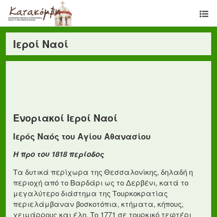
Ιεροί Ναοί
Ενοριακοί Ιεροί Ναοί
Ιερός Ναός του Αγίου Αθανασίου
Η προ του 1818 περίοδος
Τα δυτικά περίχωρα της Θεσσαλονίκης, δηλαδή η
περιοχή από το Βαρδάρι ως το Δερβένι, κατά το
μεγαλύτερο διάστημα της Τουρκοκρατίας
περιελάμβαναν βοσκοτόπια, κτήματα, κήπους,
χειμάρρους και έλη. Το 1771 σε τουρκικό τεφτέρι