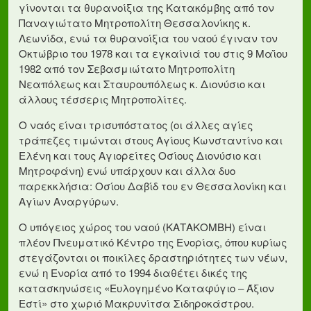
γίνονται τα θυρανοίξια της Κατακόμβης από τον
Παναγιώτατο Μητροπολίτη Θεσσαλονίκης κ.
Λεωνίδα, ενώ τα θυρανοίξια του ναού έγιναν τον
Οκτώβριο του 1978 και τα εγκαίνιά του στις 9 Μαΐου
1982 από τον Σεβασμιώτατο Μητροπολίτη
Νεαπόλεως και Σταυρουπόλεως κ. Διονύσιο και
άλλους τέσσερις Μητροπολίτες.
Ο ναός είναι τρισυπόστατος (οι άλλες αγίες
τράπεζες τιμώνται στους Αγίους Κωνσταντίνο και
Ελένη και τους Αγιορείτες Οσίους Διονύσιο και
Μητροφάνη) ενώ υπάρχουν και άλλα δυο
παρεκκλήσια: Οσίου Δαβίδ του εν Θεσσαλονίκη και
Αγίων Αναργύρων.
Ο υπόγειος χώρος του ναού (ΚΑΤΑΚΟΜΒΗ) είναι
πλέον Πνευματικό Κέντρο της Ενορίας, όπου κυρίως
στεγάζονται οι ποικίλες δραστηριότητες των νέων,
ενώ η Ενορία από το 1994 διαθέτει δικές της
κατασκηνώσεις «Ευλογημένο Καταφύγιο – Άξιον
Εστί» στο χωριό Μακρυνίτσα Σιδηροκάστρου.