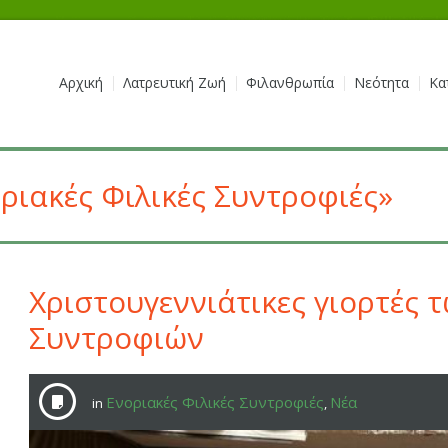
Αρχική
Λατρευτική Ζωή
Φιλανθρωπία
Νεότητα
Κα
ριακές Φιλικές Συντροφιές»
Χριστουγεννιάτικες γιορτές 
Συντροφιών
Ενοριακές Φιλικές Συντροφιές
Νέα
in
,