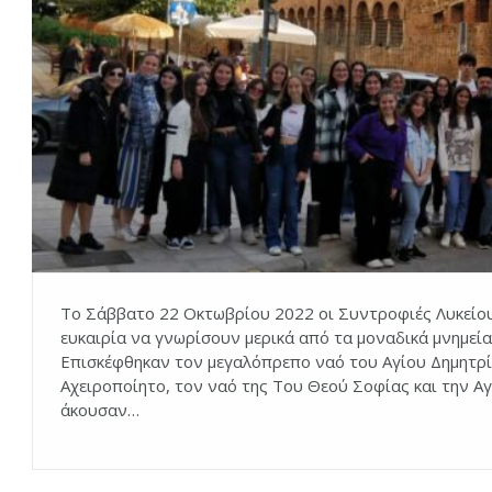
Το Σάββατο 22 Οκτωβρίου 2022 οι Συντροφιές Λυκείου
ευκαιρία να γνωρίσουν μερικά από τα μοναδικά μνημεί
Επισκέφθηκαν τον μεγαλόπρεπο ναό του Αγίου Δημητρί
Αχειροποίητο, τον ναό της Του Θεού Σοφίας και την Αγ
άκουσαν…