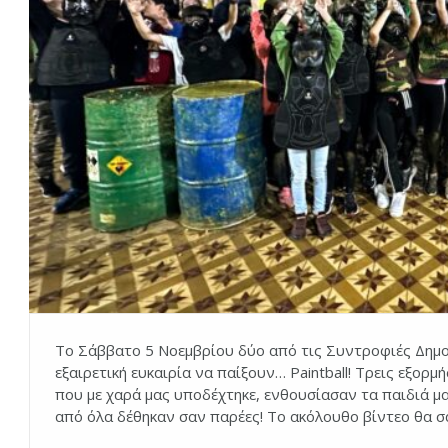
Το Σάββατο 5 Νοεμβρίου δύο από τις Συντροφιές Δημοτ
εξαιρετική ευκαιρία να παίξουν… Paintball! Τρεις εξορμ
που με χαρά μας υποδέχτηκε, ενθουσίασαν τα παιδιά 
από όλα δέθηκαν σαν παρέες! Το ακόλουθο βίντεο θα σ