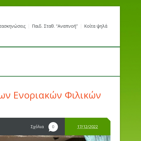
τασκηνώσεις
Παιδ. Σταθ. “Αναπνοή”
Κοίτα ψηλά
των Ενοριακών Φιλικών
Σχόλια
17/12/2022
0