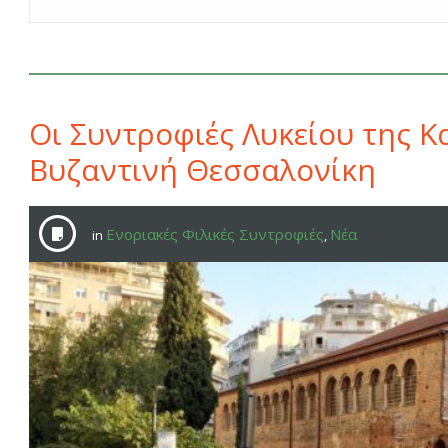
Οι Συντροφιές Λυκείου της 
Βυζαντινή Θεσσαλονίκη
Ενοριακές Φιλικές Συντροφιές
Νέα
in
,